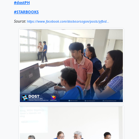
nilalaman nito.
Ang STARBOOKS ay isang multi-awarded at stand-al
library in a box" na binuo ng DOST-STII na naglalama
ibang educational resources. Ang inisyatibong ito a
patuloy na pagsisikap ng DOST na itaguyod ang STI
malalayong lugar upang mas mapabilis ang pag-unla
mga komunidad sa kanayunan.
#DOSTBicol
#PSTOsorsogon
#SiyensyaUnaSaSorsogon
#SiyensyangMaaasahanSaKabikolan
#OneDOST4U
#ScienceForThePeople