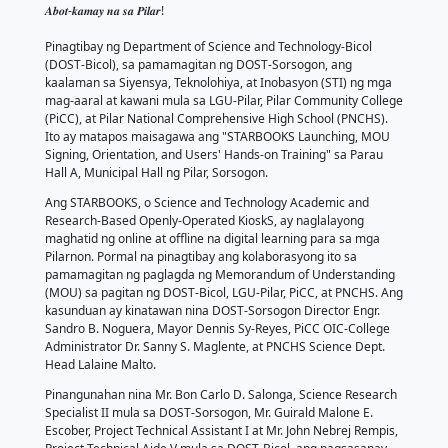
𝐀𝐊𝐒𝐘𝐎𝐍𝐆 𝐃𝐎𝐒𝐓-𝐒𝐎𝐑𝐒𝐎𝐆𝐎
𝐌𝐚𝐫𝐜𝐡 𝟐𝟎𝟐𝟔
March 25, 2026
by DOST-Sorsogon
𝑺𝑻𝑨𝑹𝑩𝑶𝑶𝑲𝑺 𝑳𝒊𝒃𝒓𝒂𝒓𝒚-𝒊𝒏-𝒂-𝑩𝒐𝒙: 𝑵𝒂𝒓𝒊𝒕𝒐 𝒏𝒂! 𝑴𝒂𝒌𝒂𝒃𝒂𝒈𝒐𝒏𝒈 
𝑨𝒃𝒐𝒕-𝒌𝒂𝒎𝒂𝒚 𝒏𝒂 𝒔𝒂 𝑷𝒊𝒍𝒂𝒓!
Pinagtibay ng Department of Science and Technolog
(DOST-Bicol), sa pamamagitan ng DOST-Sorsogon, 
kaalaman sa Siyensya, Teknolohiya, at Inobasyon (S
mag-aaral at kawani mula sa LGU-Pilar, Pilar Commu
(PiCC), at Pilar National Comprehensive High Schoo
Ito ay matapos maisagawa ang "STARBOOKS Launc
Signing, Orientation, and Users' Hands-on Training"
Hall A, Municipal Hall ng Pilar, Sorsogon.
Ang STARBOOKS, o Science and Technology Academ
Research-Based Openly-Operated KioskS, ay naglal