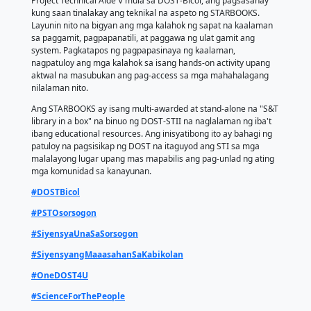
maghatid ng online at offline na digital learning pa
Pilarnon. Pormal na pinagtibay ang kolaborasyong it
pamamagitan ng paglagda ng Memorandum of Und
(MOU) sa pagitan ng DOST-Bicol, LGU-Pilar, PiCC, a
kasunduan ay kinatawan nina DOST-Sorsogon Direct
Sandro B. Noguera, Mayor Dennis Sy-Reyes, PiCC O
Administrator Dr. Sanny S. Maglente, at PNCHS Scie
Head Lalaine Malto.
Pinangunahan nina Mr. Bon Carlo D. Salonga, Scien
Specialist II mula sa DOST-Sorsogon, Mr. Guirald Ma
Escober, Project Technical Assistant I at Mr. John Ne
Project Technical Aide V mula sa DOST-Bicol, ang p
kung saan tinalakay ang teknikal na aspeto ng STA
Layunin nito na bigyan ang mga kalahok ng sapat n
sa paggamit, pagpapanatili, at paggawa ng ulat gam
system. Pagkatapos ng pagpapasinaya ng kaalaman
nagpatuloy ang mga kalahok sa isang hands-on acti
aktwal na masubukan ang pag-access sa mga mah